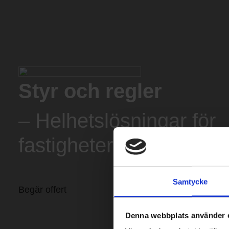
Styr och regler
– Helhetslösningar för
fastigheter
Samtycke
Begär offert
Denna webbplats använder 